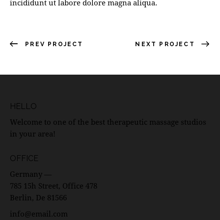
incididunt ut labore dolore magna aliqua.
PREV PROJECT
NEXT PROJECT
HELLO
Welcome to one of the best therapeutic massage studios
in your area!
OFFICE
Germany —
785 15h Street, Office 478
Berlin, De 81566
info@email.com